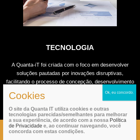
TECNOLOGIA
A Quanta-iT foi criada com o foco em desenvolver
soluções pautadas por inovações disruptivas,
facilitando o processo de concepção, desenvolvimento
tecnológico, modelo de negocio e pré-operação.
O site da Quanta IT utiliza cookies e outras
tecnologias parecidas/semelhantes para melhorar
a sua experiência, de acordo com a nossa
Política
de Privacidade
e, ao continuar navegando, você
concorda com estas condições.
Copyright © Quanta IT - todos os direitos reservados.